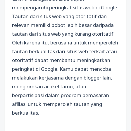
mempengaruhi peringkat situs web di Google.
Tautan dari situs web yang otoritatif dan
relevan memiliki bobot lebih besar daripada
tautan dari situs web yang kurang otoritatif.
Oleh karena itu, berusaha untuk memperoleh
tautan berkualitas dari situs web terkait atau
otoritatif dapat membantu meningkatkan
peringkat di Google. Kamu dapat mencoba
melakukan kerjasama dengan blogger lain,
mengirimkan artikel tamu, atau
berpartisipasi dalam program pemasaran
afiliasi untuk memperoleh tautan yang
berkualitas.