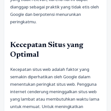
dianggap sebagai praktik yang tidak etis oleh
Google dan berpotensi menurunkan
peringkatmu.
Kecepatan Situs yang
Optimal
Kecepatan situs web adalah faktor yang
semakin diperhatikan oleh Google dalam
menentukan peringkat situs web. Pengguna
internet cenderung meninggalkan situs web
yang lambat atau membutuhkan waktu lama
untuk memuat. Untuk meningkatkan