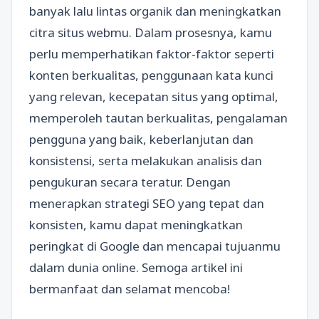
banyak lalu lintas organik dan meningkatkan
citra situs webmu. Dalam prosesnya, kamu
perlu memperhatikan faktor-faktor seperti
konten berkualitas, penggunaan kata kunci
yang relevan, kecepatan situs yang optimal,
memperoleh tautan berkualitas, pengalaman
pengguna yang baik, keberlanjutan dan
konsistensi, serta melakukan analisis dan
pengukuran secara teratur. Dengan
menerapkan strategi SEO yang tepat dan
konsisten, kamu dapat meningkatkan
peringkat di Google dan mencapai tujuanmu
dalam dunia online. Semoga artikel ini
bermanfaat dan selamat mencoba!