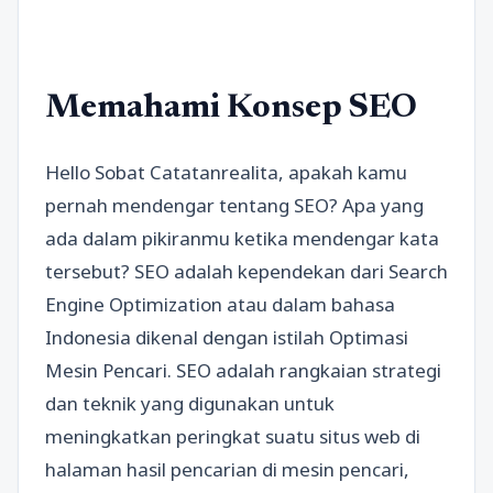
Memahami Konsep SEO
Hello Sobat Catatanrealita, apakah kamu
pernah mendengar tentang SEO? Apa yang
ada dalam pikiranmu ketika mendengar kata
tersebut? SEO adalah kependekan dari Search
Engine Optimization atau dalam bahasa
Indonesia dikenal dengan istilah Optimasi
Mesin Pencari. SEO adalah rangkaian strategi
dan teknik yang digunakan untuk
meningkatkan peringkat suatu situs web di
halaman hasil pencarian di mesin pencari,