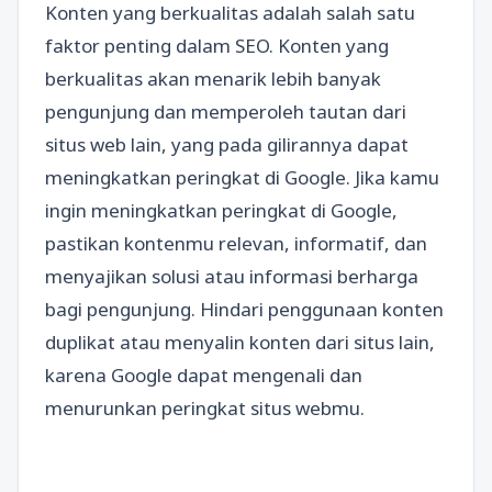
Konten yang berkualitas adalah salah satu
faktor penting dalam SEO. Konten yang
berkualitas akan menarik lebih banyak
pengunjung dan memperoleh tautan dari
situs web lain, yang pada gilirannya dapat
meningkatkan peringkat di Google. Jika kamu
ingin meningkatkan peringkat di Google,
pastikan kontenmu relevan, informatif, dan
menyajikan solusi atau informasi berharga
bagi pengunjung. Hindari penggunaan konten
duplikat atau menyalin konten dari situs lain,
karena Google dapat mengenali dan
menurunkan peringkat situs webmu.