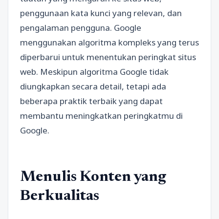
penggunaan kata kunci yang relevan, dan
pengalaman pengguna. Google
menggunakan algoritma kompleks yang terus
diperbarui untuk menentukan peringkat situs
web. Meskipun algoritma Google tidak
diungkapkan secara detail, tetapi ada
beberapa praktik terbaik yang dapat
membantu meningkatkan peringkatmu di
Google.
Menulis Konten yang
Berkualitas