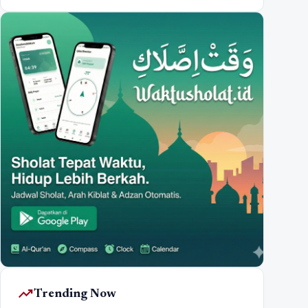
trending_up
Trending Now