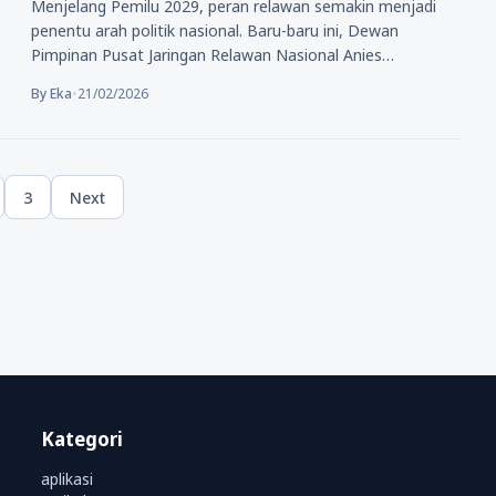
Menjelang Pemilu 2029, peran relawan semakin menjadi
penentu arah politik nasional. Baru-baru ini, Dewan
Pimpinan Pusat Jaringan Relawan Nasional Anies…
By Eka
•
21/02/2026
3
Next
ge
Page
Kategori
aplikasi