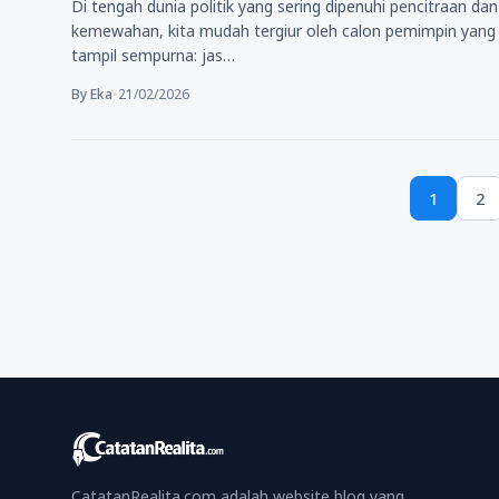
Di tengah dunia politik yang sering dipenuhi pencitraan dan
kemewahan, kita mudah tergiur oleh calon pemimpin yang
tampil sempurna: jas…
By Eka
•
21/02/2026
Posts
1
2
pagination
Page
Pa
CatatanRealita.com adalah website blog yang