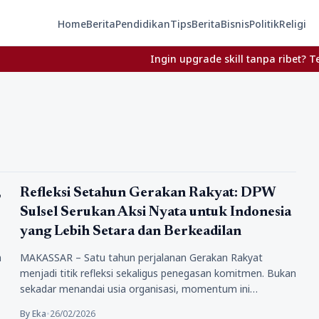
Home
Berita
Pendidikan
Tips
Berita
Bisnis
Politik
Religi
Ingin upgrade skill tanpa ribet? Temukan
Tips
,
Refleksi Setahun Gerakan Rakyat: DPW
Sulsel Serukan Aksi Nyata untuk Indonesia
yang Lebih Setara dan Berkeadilan
m
MAKASSAR – Satu tahun perjalanan Gerakan Rakyat
menjadi titik refleksi sekaligus penegasan komitmen. Bukan
sekadar menandai usia organisasi, momentum ini…
By Eka
•
26/02/2026