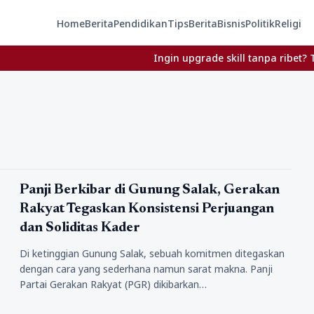
Home
Berita
Pendidikan
Tips
Berita
Bisnis
Politik
Religi
Ingin upgrade skill tanpa ribet? Temukan 
Politik
Panji Berkibar di Gunung Salak, Gerakan
Rakyat Tegaskan Konsistensi Perjuangan
dan Soliditas Kader
Di ketinggian Gunung Salak, sebuah komitmen ditegaskan
dengan cara yang sederhana namun sarat makna. Panji
Partai Gerakan Rakyat (PGR) dikibarkan…