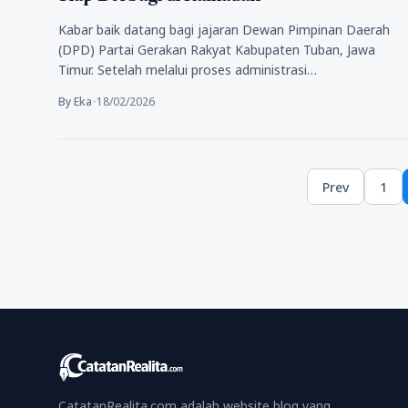
Kabar baik datang bagi jajaran Dewan Pimpinan Daerah
(DPD) Partai Gerakan Rakyat Kabupaten Tuban, Jawa
Timur. Setelah melalui proses administrasi…
By Eka
•
18/02/2026
Posts
Prev
1
pagination
Pag
CatatanRealita.com adalah website blog yang