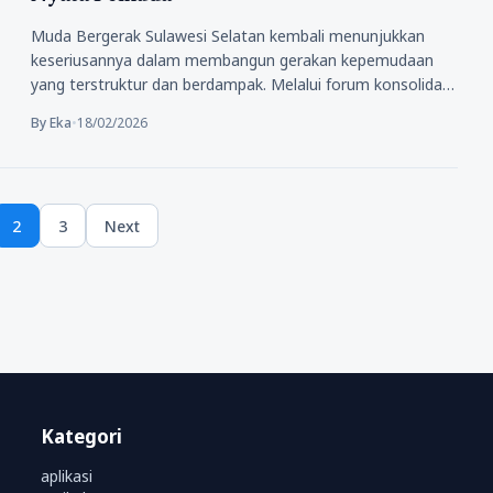
Muda Bergerak Sulawesi Selatan kembali menunjukkan
keseriusannya dalam membangun gerakan kepemudaan
yang terstruktur dan berdampak. Melalui forum konsolidasi
internal yang…
By Eka
•
18/02/2026
2
3
Next
e
Page
Page
Kategori
aplikasi