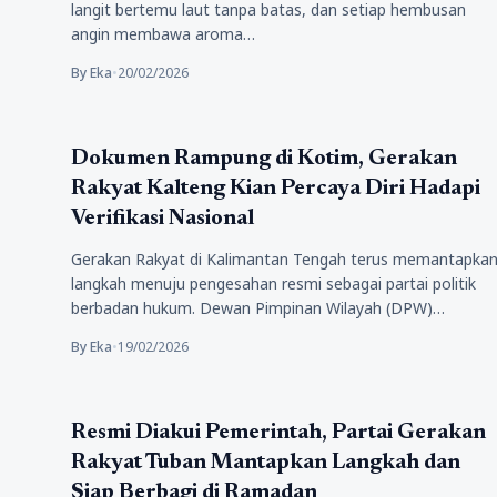
langit bertemu laut tanpa batas, dan setiap hembusan
angin membawa aroma…
By Eka
•
20/02/2026
Politik
Dokumen Rampung di Kotim, Gerakan
Rakyat Kalteng Kian Percaya Diri Hadapi
Verifikasi Nasional
Gerakan Rakyat di Kalimantan Tengah terus memantapka
langkah menuju pengesahan resmi sebagai partai politik
berbadan hukum. Dewan Pimpinan Wilayah (DPW)…
By Eka
•
19/02/2026
Politik
Resmi Diakui Pemerintah, Partai Gerakan
Rakyat Tuban Mantapkan Langkah dan
Siap Berbagi di Ramadan