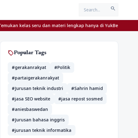
search
kelas seru dan materi lengkap hanya di YukBelajar.com. Mulai lan
sell
Popular Tags
#gerakanrakyat
#Politik
#partaigerakanrakyat
#Jurusan teknik industri
#Sahrin hamid
#jasa SEO website
#jasa repost sosmed
#aniesbaswedan
#Jurusan bahasa inggris
#jurusan teknik informatika