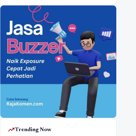
trending_up
Trending Now