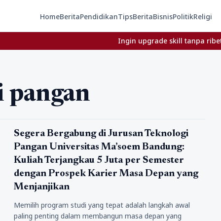
Home
Berita
Pendidikan
Tips
Berita
Bisnis
Politik
Religi
Ingin upgrade skill tanpa ribet? Te
i pangan
Pendidikan
Segera Bergabung di Jurusan Teknologi
Pangan Universitas Ma’soem Bandung:
Kuliah Terjangkau 5 Juta per Semester
dengan Prospek Karier Masa Depan yang
Menjanjikan
Memilih program studi yang tepat adalah langkah awal
paling penting dalam membangun masa depan yang