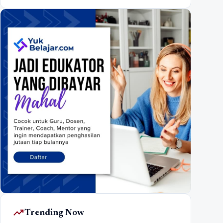
trending_up
Trending Now