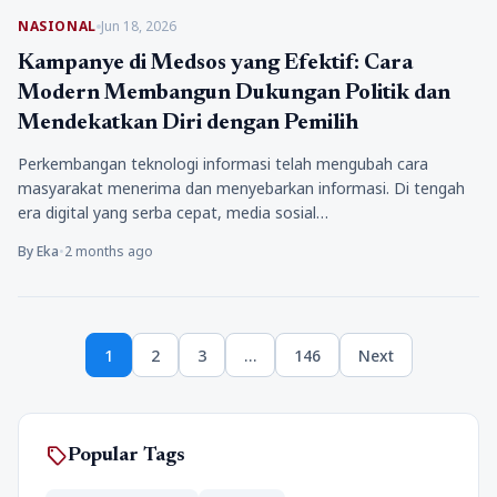
NASIONAL
Jun 18, 2026
Kampanye di Medsos yang Efektif: Cara
Modern Membangun Dukungan Politik dan
Mendekatkan Diri dengan Pemilih
Perkembangan teknologi informasi telah mengubah cara
masyarakat menerima dan menyebarkan informasi. Di tengah
era digital yang serba cepat, media sosial…
By Eka
•
2 months ago
Posts
1
2
3
…
146
Next
pagination
Page
Page
Page
Page
sell
Popular Tags