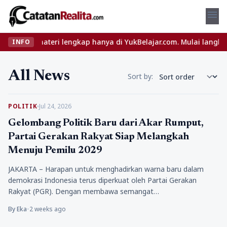
menu
dan materi lengkap hanya di YukBelajar.com. Mulai langkah suksesm
INFO
All News
Sort by:
POLITIK
Jul 24, 2026
Gelombang Politik Baru dari Akar Rumput,
Partai Gerakan Rakyat Siap Melangkah
Menuju Pemilu 2029
JAKARTA – Harapan untuk menghadirkan warna baru dalam
demokrasi Indonesia terus diperkuat oleh Partai Gerakan
Rakyat (PGR). Dengan membawa semangat…
By Eka
•
2 weeks ago