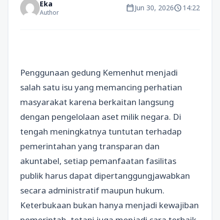
Eka
calendar_today
schedule
Jun 30, 2026
14:22
Author
Penggunaan gedung Kemenhut menjadi
salah satu isu yang memancing perhatian
masyarakat karena berkaitan langsung
dengan pengelolaan aset milik negara. Di
tengah meningkatnya tuntutan terhadap
pemerintahan yang transparan dan
akuntabel, setiap pemanfaatan fasilitas
publik harus dapat dipertanggungjawabkan
secara administratif maupun hukum.
Keterbukaan bukan hanya menjadi kewajiban
pemerintah, tetapi juga menjadi cara terbaik