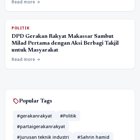
Read more
arrow_forward
POLITIK
DPD Gerakan Rakyat Makassar Sambut
Milad Pertama dengan Aksi Berbagi Takjil
untuk Masyarakat
Read more
arrow_forward
sell
Popular Tags
#gerakanrakyat
#Politik
#partaigerakanrakyat
#Jurusan teknik industri
#Sahrin hamid