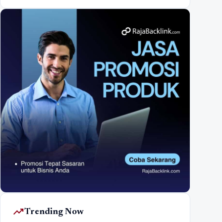
trending_up
Trending Now