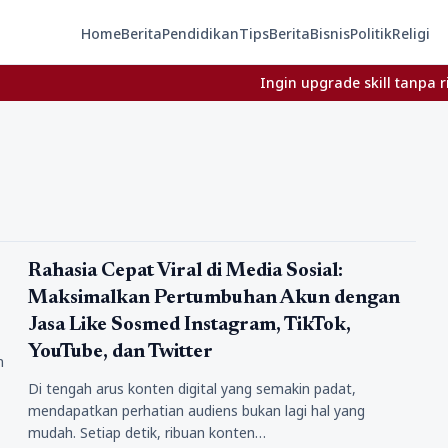
Home
Berita
Pendidikan
Tips
Berita
Bisnis
Politik
Religi
Ingin upgrade skill tanpa ribet? T
Bisnis
Rahasia Cepat Viral di Media Sosial:
Maksimalkan Pertumbuhan Akun dengan
Jasa Like Sosmed Instagram, TikTok,
YouTube, dan Twitter
n
Di tengah arus konten digital yang semakin padat,
mendapatkan perhatian audiens bukan lagi hal yang
mudah. Setiap detik, ribuan konten…