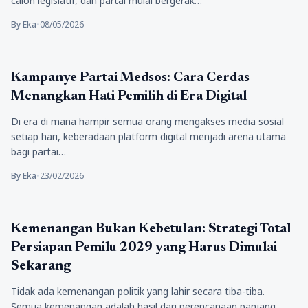
calon legislatif, dan partai mulai bergerak…
By Eka
•
08/05/2026
Berita
Kampanye Partai Medsos: Cara Cerdas
Menangkan Hati Pemilih di Era Digital
Di era di mana hampir semua orang mengakses media sosial
setiap hari, keberadaan platform digital menjadi arena utama
bagi partai…
By Eka
•
23/02/2026
Berita
Kemenangan Bukan Kebetulan: Strategi Total
Persiapan Pemilu 2029 yang Harus Dimulai
Sekarang
Tidak ada kemenangan politik yang lahir secara tiba-tiba.
Semua kemenangan adalah hasil dari perencanaan panjang,