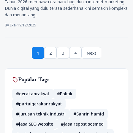
Tahun 2026 membawa era baru bagi dunia internet marketing.
Dunia digital yang dulu terasa sederhana kini semakin kompleks
dan menantang.…
By Eka
•
19/12/2025
Posts
1
2
3
4
Next
pagination
Page
Page
Page
Page
sell
Popular Tags
#gerakanrakyat
#Politik
#partaigerakanrakyat
#Jurusan teknik industri
#Sahrin hamid
#jasa SEO website
#jasa repost sosmed