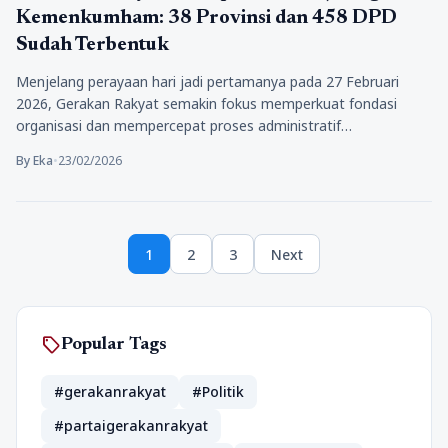
Kemenkumham: 38 Provinsi dan 458 DPD
Sudah Terbentuk
Menjelang perayaan hari jadi pertamanya pada 27 Februari
2026, Gerakan Rakyat semakin fokus memperkuat fondasi
organisasi dan mempercepat proses administratif…
By Eka
•
23/02/2026
Posts
1
2
3
Next
pagination
Page
Page
Page
sell
Popular Tags
#gerakanrakyat
#Politik
#partaigerakanrakyat