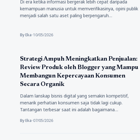
Di era ketika informasi bergerak lebih cepat daripada
kemampuan manusia untuk memverifikasinya, opini publik
menjadi salah satu aset paling berpengaruh…
By Eka
•
10/05/2026
Tips
Strategi Ampuh Meningkatkan Penjualan:
Review Produk oleh Blogger yang Mampu
Membangun Kepercayaan Konsumen
Secara Organik
Dalam lanskap bisnis digital yang semakin kompetitif,
menarik perhatian konsumen saja tidak lagi cukup.
Tantangan terbesar saat ini adalah bagaimana…
By Eka
•
07/05/2026