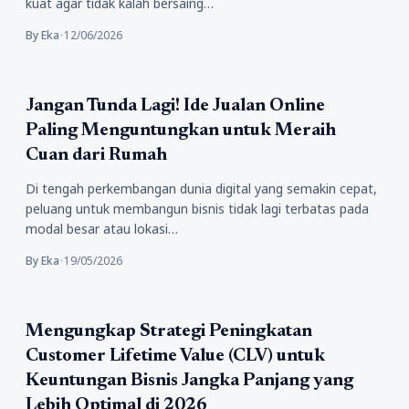
kuat agar tidak kalah bersaing…
By Eka
•
12/06/2026
Bisnis Digital
Jangan Tunda Lagi! Ide Jualan Online
Paling Menguntungkan untuk Meraih
Cuan dari Rumah
Di tengah perkembangan dunia digital yang semakin cepat,
peluang untuk membangun bisnis tidak lagi terbatas pada
modal besar atau lokasi…
By Eka
•
19/05/2026
Tips
Mengungkap Strategi Peningkatan
Customer Lifetime Value (CLV) untuk
Keuntungan Bisnis Jangka Panjang yang
Lebih Optimal di 2026