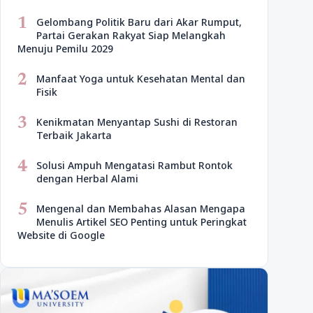
1
Gelombang Politik Baru dari Akar Rumput,
Partai Gerakan Rakyat Siap Melangkah
Menuju Pemilu 2029
2
Manfaat Yoga untuk Kesehatan Mental dan
Fisik
3
Kenikmatan Menyantap Sushi di Restoran
Terbaik Jakarta
4
Solusi Ampuh Mengatasi Rambut Rontok
dengan Herbal Alami
5
Mengenal dan Membahas Alasan Mengapa
Menulis Artikel SEO Penting untuk Peringkat
Website di Google