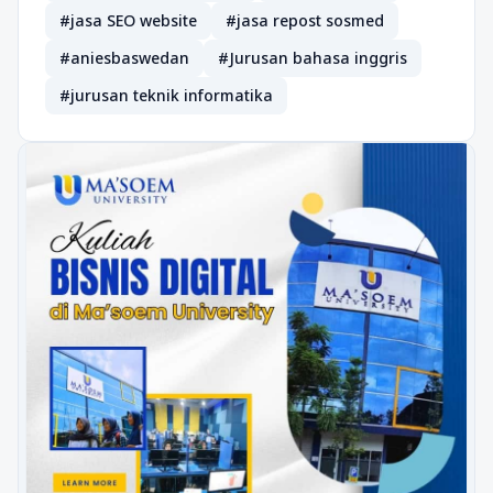
#jasa SEO website
#jasa repost sosmed
#aniesbaswedan
#Jurusan bahasa inggris
#jurusan teknik informatika