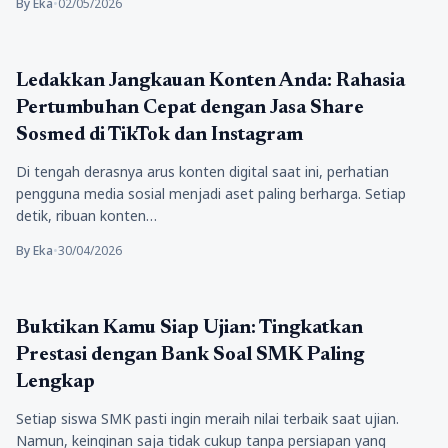
By Eka
•
02/05/2026
Tips
Ledakkan Jangkauan Konten Anda: Rahasia
Pertumbuhan Cepat dengan Jasa Share
Sosmed di TikTok dan Instagram
Di tengah derasnya arus konten digital saat ini, perhatian
pengguna media sosial menjadi aset paling berharga. Setiap
detik, ribuan konten…
By Eka
•
30/04/2026
Tips
Buktikan Kamu Siap Ujian: Tingkatkan
Prestasi dengan Bank Soal SMK Paling
Lengkap
Setiap siswa SMK pasti ingin meraih nilai terbaik saat ujian.
Namun, keinginan saja tidak cukup tanpa persiapan yang