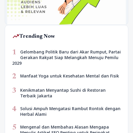
trending_up
Trending Now
1
Gelombang Politik Baru dari Akar Rumput, Partai
Gerakan Rakyat Siap Melangkah Menuju Pemilu
2029
2
Manfaat Yoga untuk Kesehatan Mental dan Fisik
3
Kenikmatan Menyantap Sushi di Restoran
Terbaik Jakarta
4
Solusi Ampuh Mengatasi Rambut Rontok dengan
Herbal Alami
5
Mengenal dan Membahas Alasan Mengapa
Menulis Artikel SEO Penting untuk Peringkat