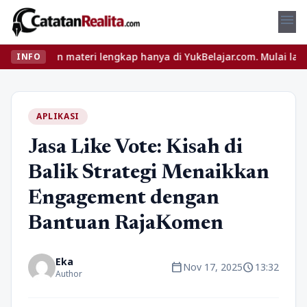
menu
u dan materi lengkap hanya di YukBelajar.com. Mulai langkah sukse
INFO
APLIKASI
Jasa Like Vote: Kisah di
Balik Strategi Menaikkan
Engagement dengan
Bantuan RajaKomen
Eka
calendar_today
schedule
Nov 17, 2025
13:32
Author