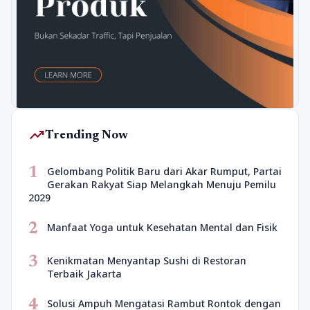
trending_up
Trending Now
1
Gelombang Politik Baru dari Akar Rumput, Partai
Gerakan Rakyat Siap Melangkah Menuju Pemilu
2029
2
Manfaat Yoga untuk Kesehatan Mental dan Fisik
3
Kenikmatan Menyantap Sushi di Restoran
Terbaik Jakarta
4
Solusi Ampuh Mengatasi Rambut Rontok dengan