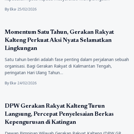
By Eka
•
25/02/2026
Politik
Momentum Satu Tahun, Gerakan Rakyat
Kalteng Perkuat Aksi Nyata Selamatkan
Lingkungan
Satu tahun berdiri adalah fase penting dalam perjalanan sebuah
organisasi. Bagi Gerakan Rakyat di Kalimantan Tengah,
peringatan Hari Ulang Tahun…
By Eka
•
24/02/2026
Artikel
DPW Gerakan Rakyat Kalteng Turun
Langsung, Percepat Penyelesaian Berkas
Kepengurusan di Katingan
Dewan Pimpinan Wilayah Gerakan Rakyat Kalteng (DPW GR