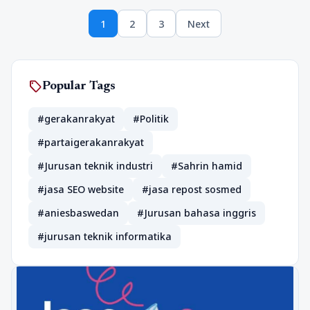
Posts
1
2
3
Next
pagination
Page
Page
Page
sell
Popular Tags
#gerakanrakyat
#Politik
#partaigerakanrakyat
#Jurusan teknik industri
#Sahrin hamid
#jasa SEO website
#jasa repost sosmed
#aniesbaswedan
#Jurusan bahasa inggris
#jurusan teknik informatika