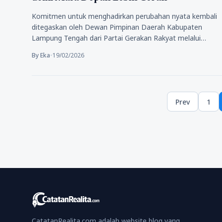
Komitmen untuk menghadirkan perubahan nyata kembali
ditegaskan oleh Dewan Pimpinan Daerah Kabupaten
Lampung Tengah dari Partai Gerakan Rakyat melalui
peluncuran…
By Eka
•
19/02/2026
Posts
Prev
1
pagination
Pag
CatatanRealita.com adalah website blog yang