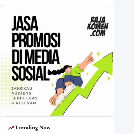
trending_up
Trending Now