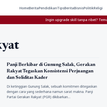
Home
Berita
Pendidikan
Tips
Berita
Bisnis
Politik
Religi
Ingin upgrade skill tanpa ribet? Temukan kel
kyat
Politik
Panji Berkibar di Gunung Salak, Gerakan
Rakyat Tegaskan Konsistensi Perjuangan
dan Soliditas Kader
Di ketinggian Gunung Salak, sebuah komitmen ditegaskan
dengan cara yang sederhana namun sarat makna. Panji
Partai Gerakan Rakyat (PGR) dikibarkan…