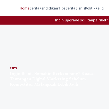
Home
Berita
Pendidikan
Tips
Berita
Bisnis
Politik
Religi
Ingin upgrade skill tanpa ribet? Temukan kel
TIPS
Ingin Bisnis Semakin Berkembang? Kuasai
Tantangan Digital Marketing Sebelum
Kompetitor Melangkah Lebih Jauh