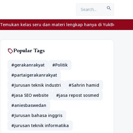
search
as seru dan materi lengkap hanya di YukBelajar.com. Mulai langka
sell
Popular Tags
#gerakanrakyat
#Politik
#partaigerakanrakyat
#Jurusan teknik industri
#Sahrin hamid
#jasa SEO website
#jasa repost sosmed
#aniesbaswedan
#Jurusan bahasa inggris
#jurusan teknik informatika