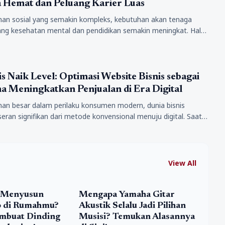
 Hemat dan Peluang Karier Luas
han sosial yang semakin kompleks, kebutuhan akan tenaga
dang kesehatan mental dan pendidikan semakin meningkat. Hal
san bimbingan konseling…
s Naik Level: Optimasi Website Bisnis sebagai
a Meningkatkan Penjualan di Era Digital
han besar dalam perilaku konsumen modern, dunia bisnis
ran signifikan dari metode konvensional menuju digital. Saat
a keputusan pembelian dimulai…
View All
 Menyusun
Mengapa Yamaha Gitar
o di Rumahmu?
Akustik Selalu Jadi Pilihan
embuat Dinding
Musisi? Temukan Alasannya