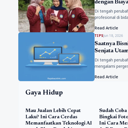
dengan Biaya
Di tengah peruba
profesional di bi
ini membuat juru
Read Article
TIPS
Jun 18, 2026
Saatnya Bisni
Senjata Utam
Di tengah peruba
mengalami pergese
ini, hampir semu
Read Article
Gaya Hidup
Mau Jualan Lebih Cepat
Sudah Coba
Laku? Ini Cara Cerdas
Bingkai Fot
Memanfaatkan Teknologi AI
Ini Cara M