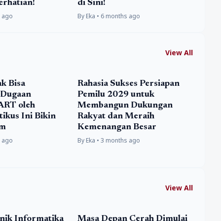
erhatian!
di Sini!
s ago
By Eka • 6 months ago
View All
ak Bisa
Rahasia Sukses Persiapan
! Dugaan
Pemilu 2029 untuk
ART oleh
Membangun Dukungan
ikus Ini Bikin
Rakyat dan Meraih
am
Kemenangan Besar
s ago
By Eka • 3 months ago
View All
nik Informatika
Masa Depan Cerah Dimulai