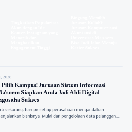
Bingung Memilih
Tingkatkan Popularitas
Jurusan Kuliah?
Akun dengan Ide
Jurusan Komputerisasi
Konten Instagram yang
Akuntansi di
Menarik dan
Universitas Ma’soem
Menghasilkan
Bisa Jadi Jalan Menuju
Engagement Tinggi
Karier Sukses
0, 2026
 Pilih Kampus! Jurusan Sistem Informasi
Ma’soem Siapkan Anda Jadi Ahli Digital
ngusaha Sukses
perti sekarang, hampir setiap perusahaan mengandalkan
enjalankan bisnisnya. Mulai dari pengelolaan data pelanggan,
an, hingga strategi pemasaran, semuanya membutuhkan…