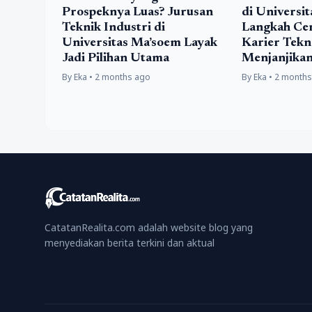
Prospeknya Luas? Jurusan
di Universi
Teknik Industri di
Langkah Ce
Universitas Ma’soem Layak
Karier Tekn
Jadi Pilihan Utama
Menjanjika
By Eka • 2 months ago
By Eka • 2 month
CatatanRealita.com adalah website blog yang
menyediakan berita terkini dan aktual