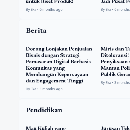
untuk Riset Produk!
Jadi Pusat P
By Eka • 6 months ago
By Eka • 6 month
Berita
Dorong Lonjakan Penjualan
Miris dan T
Bisnis dengan Strategi
Ditoleransi
Pemasaran Digital Berbasis
Penyiksaan 
Komunitas yang
Mantan Polit
Membangun Kepercayaan
Publik Ger
dan Engagement Tinggi
By Eka • 3 month
By Eka • 3 months ago
Pendidikan
Mau Kuliah yang
Jurusan Tek