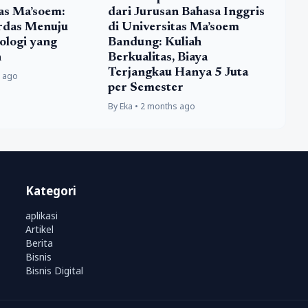
tas Ma’soem:
dari Jurusan Bahasa Inggris
rdas Menuju
di Universitas Ma’soem
ologi yang
Bandung: Kuliah
n
Berkualitas, Biaya
Terjangkau Hanya 5 Juta
s ago
per Semester
By Eka • 2 months ago
Kategori
aplikasi
Artikel
Berita
Bisnis
Bisnis Digital