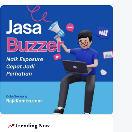
trending_up
Trending Now