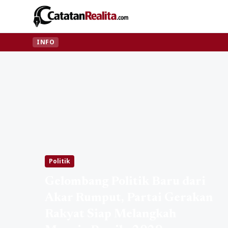
INFO
Politik
Gelombang Politik Baru dari
Akar Rumput, Partai Gerakan
Rakyat Siap Melangkah