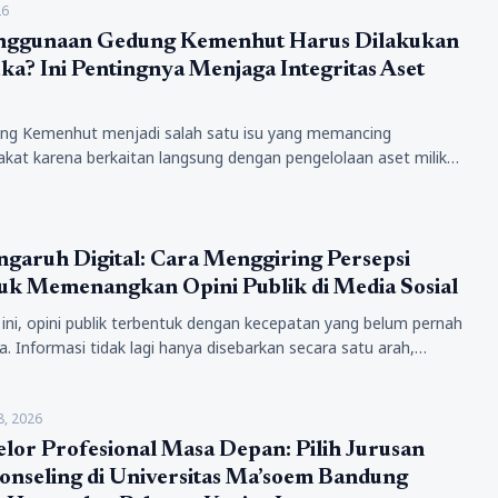
26
ggunaan Gedung Kemenhut Harus Dilakukan
ka? Ini Pentingnya Menjaga Integritas Aset
g Kemenhut menjadi salah satu isu yang memancing
kat karena berkaitan langsung dengan pengelolaan aset milik
h meningkatnya tuntutan terhadap pemerintahan…
ngaruh Digital: Cara Menggiring Persepsi
tuk Memenangkan Opini Publik di Media Sosial
t ini, opini publik terbentuk dengan kecepatan yang belum pernah
a. Informasi tidak lagi hanya disebarkan secara satu arah,
mbang…
8, 2026
elor Profesional Masa Depan: Pilih Jurusan
nseling di Universitas Ma’soem Bandung