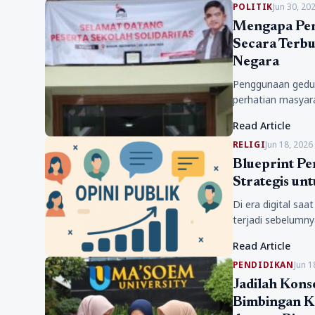
POLITIK
Jun 30, 20
Mengapa Pen
Secara Terbu
Negara
Penggunaan gedun
perhatian masyara
negara. Di tenga
Read Article
RELIGI
Jun 18, 2026
Blueprint Pe
Strategis un
Di era digital saa
terjadi sebelumny
melainkan berke
Read Article
PENDIDIKAN
Jun 1
Jadilah Kons
Bimbingan Ko