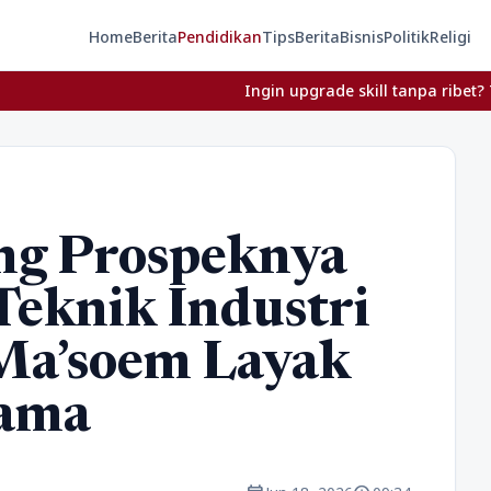
Home
Berita
Pendidikan
Tips
Berita
Bisnis
Politik
Religi
Ingin upgrade skill tanpa ribet? Temukan kelas 
ng Prospeknya
Teknik Industri
 Ma’soem Layak
tama