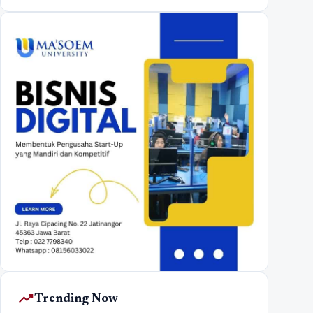
trending_up
Trending Now