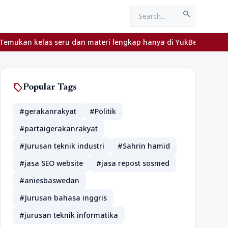
search
seru dan materi lengkap hanya di YukBelajar.com. Mulai langkah s
sell
Popular Tags
#gerakanrakyat
#Politik
#partaigerakanrakyat
#Jurusan teknik industri
#Sahrin hamid
#jasa SEO website
#jasa repost sosmed
#aniesbaswedan
#Jurusan bahasa inggris
#jurusan teknik informatika