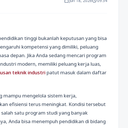
calendar_today
schedule
Jun 18, 2026
09:34
endidikan tinggi bukanlah keputusan yang bisa
engaruhi kompetensi yang dimiliki, peluang
i masa depan. Jika Anda sedang mencari program
dustri modern, memiliki peluang kerja luas,
rusan teknik industri
patut masuk dalam daftar
ang mampu mengelola sistem kerja,
an efisiensi terus meningkat. Kondisi tersebut
salah satu program studi yang banyak
knya, Anda bisa menempuh pendidikan di bidang