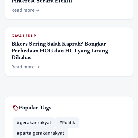
Pinterest Secara Efektif
Read more
arrow_forward
GAYA HIDUP
Bikers Sering Salah Kaprah? Bongkar
Perbedaan HOG dan HCJ yang Jarang
Dibahas
Read more
arrow_forward
sell
Popular Tags
#gerakanrakyat
#Politik
#partaigerakanrakyat