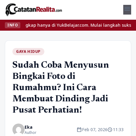
menu
lengkap hanya di YukBelajar.com. Mulai langkah suksesmu hari ini
INFO
GAYA HIDUP
Sudah Coba Menyusun
Bingkai Foto di
Rumahmu? Ini Cara
Membuat Dinding Jadi
Pusat Perhatian!
Eka
calendar_today
schedule
Feb 07, 2026
11:33
Author