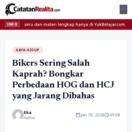
menu
as seru dan materi lengkap hanya di YukBelajar.com. Mulai langka
INFO
GAYA HIDUP
Bikers Sering Salah
Kaprah? Bongkar
Perbedaan HOG dan HCJ
yang Jarang Dibahas
Eka
calendar_today
schedule
Jan 18, 2026
09:08
Author