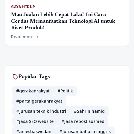
GAYA HIDUP
Mau Jualan Lebih Cepat Laku? Ini Cara
Cerdas Memanfaatkan Teknologi AI untuk
Riset Produk!
Read more
arrow_forward
sell
Popular Tags
#gerakanrakyat
#Politik
#partaigerakanrakyat
#Jurusan teknik industri
#Sahrin hamid
#jasa SEO website
#jasa repost sosmed
#aniesbaswedan
#Jurusan bahasa inggris