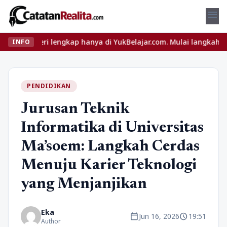
menu
i lengkap hanya di YukBelajar.com. Mulai langkah suksesmu hari in
INFO
PENDIDIKAN
Jurusan Teknik
Informatika di Universitas
Ma’soem: Langkah Cerdas
Menuju Karier Teknologi
yang Menjanjikan
Eka
calendar_today
schedule
Jun 16, 2026
19:51
Author