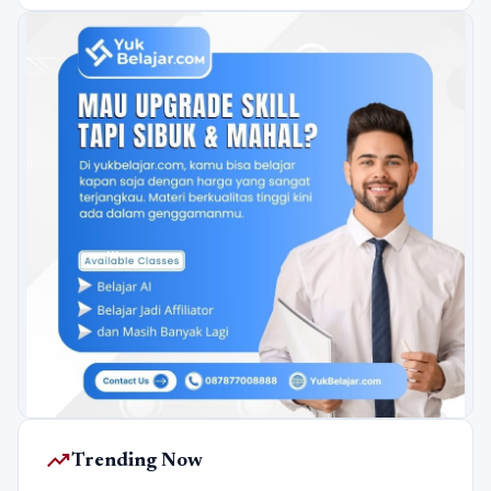
trending_up
Trending Now