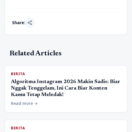
share
Share:
Related Articles
BERITA
Algoritma Instagram 2026 Makin Sadis: Biar
Nggak Tenggelam, Ini Cara Biar Konten
Kamu Tetap Meledak!
Read more
arrow_forward
BERITA