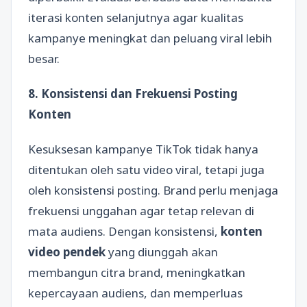
iterasi konten selanjutnya agar kualitas
kampanye meningkat dan peluang viral lebih
besar.
8. Konsistensi dan Frekuensi Posting
Konten
Kesuksesan kampanye TikTok tidak hanya
ditentukan oleh satu video viral, tetapi juga
oleh konsistensi posting. Brand perlu menjaga
frekuensi unggahan agar tetap relevan di
mata audiens. Dengan konsistensi,
konten
video pendek
yang diunggah akan
membangun citra brand, meningkatkan
kepercayaan audiens, dan memperluas