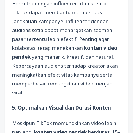
Bermitra dengan influencer atau kreator
TikTok dapat membantu memperluas
jangkauan kampanye. Influencer dengan
audiens setia dapat menargetkan segmen
pasar tertentu lebih efektif. Penting agar
kolaborasi tetap menekankan
konten video
pendek
yang menarik, kreatif, dan natural.
Kepercayaan audiens terhadap kreator akan
meningkatkan efektivitas kampanye serta
memperbesar kemungkinan video menjadi
viral.
5. Optimalkan Visual dan Durasi Konten
Meskipun TikTok memungkinkan video lebih
panjang,
konten video pendek
berdurasi 15–