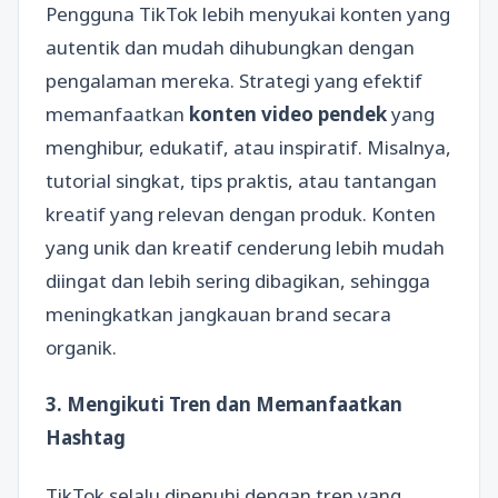
Pengguna TikTok lebih menyukai konten yang
autentik dan mudah dihubungkan dengan
pengalaman mereka. Strategi yang efektif
memanfaatkan
konten video pendek
yang
menghibur, edukatif, atau inspiratif. Misalnya,
tutorial singkat, tips praktis, atau tantangan
kreatif yang relevan dengan produk. Konten
yang unik dan kreatif cenderung lebih mudah
diingat dan lebih sering dibagikan, sehingga
meningkatkan jangkauan brand secara
organik.
3. Mengikuti Tren dan Memanfaatkan
Hashtag
TikTok selalu dipenuhi dengan tren yang