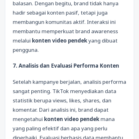
balasan. Dengan begitu, brand tidak hanya
hadir sebagai konten pasif, tetapi juga
membangun komunitas aktif. Interaksi ini
membantu memperkuat brand awareness
melalui
konten video pendek
yang dibuat
pengguna.
7. Analisis dan Evaluasi Performa Konten
Setelah kampanye berjalan, analisis performa
sangat penting. TikTok menyediakan data
statistik berupa views, likes, shares, dan
komentar. Dari analisis ini, brand dapat
mengetahui
konten video pendek
mana
yang paling efektif dan apa yang perlu
diperbaiki. Evaluasi berbasis data membantu