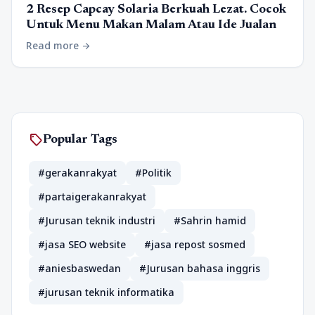
2 Resep Capcay Solaria Berkuah Lezat. Cocok
Untuk Menu Makan Malam Atau Ide Jualan
Read more
arrow_forward
sell
Popular Tags
#gerakanrakyat
#Politik
#partaigerakanrakyat
#Jurusan teknik industri
#Sahrin hamid
#jasa SEO website
#jasa repost sosmed
#aniesbaswedan
#Jurusan bahasa inggris
#jurusan teknik informatika