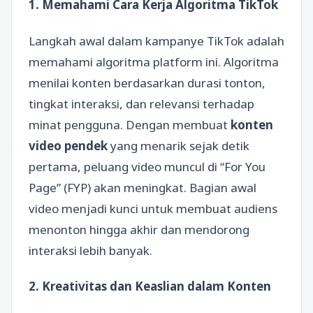
1. Memahami Cara Kerja Algoritma TikTok
Langkah awal dalam kampanye TikTok adalah
memahami algoritma platform ini. Algoritma
menilai konten berdasarkan durasi tonton,
tingkat interaksi, dan relevansi terhadap
minat pengguna. Dengan membuat
konten
video pendek
yang menarik sejak detik
pertama, peluang video muncul di “For You
Page” (FYP) akan meningkat. Bagian awal
video menjadi kunci untuk membuat audiens
menonton hingga akhir dan mendorong
interaksi lebih banyak.
2. Kreativitas dan Keaslian dalam Konten