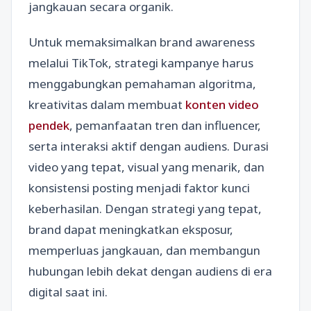
jangkauan secara organik.
Untuk memaksimalkan brand awareness
melalui TikTok, strategi kampanye harus
menggabungkan pemahaman algoritma,
kreativitas dalam membuat
konten video
pendek
, pemanfaatan tren dan influencer,
serta interaksi aktif dengan audiens. Durasi
video yang tepat, visual yang menarik, dan
konsistensi posting menjadi faktor kunci
keberhasilan. Dengan strategi yang tepat,
brand dapat meningkatkan eksposur,
memperluas jangkauan, dan membangun
hubungan lebih dekat dengan audiens di era
digital saat ini.