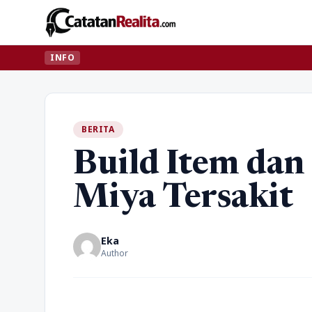
INFO
BERITA
Build Item da
Miya Tersakit
Eka
Author