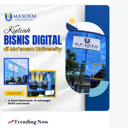
trending_up
Trending Now