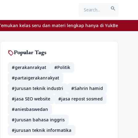
search
eru dan materi lengkap hanya di YukBelajar.com. Mulai langkah su
sell
Popular Tags
#gerakanrakyat
#Politik
#partaigerakanrakyat
#Jurusan teknik industri
#Sahrin hamid
#jasa SEO website
#jasa repost sosmed
#aniesbaswedan
#Jurusan bahasa inggris
#jurusan teknik informatika