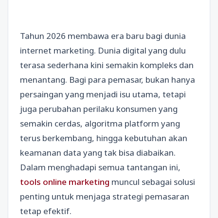
Tahun 2026 membawa era baru bagi dunia
internet marketing. Dunia digital yang dulu
terasa sederhana kini semakin kompleks dan
menantang. Bagi para pemasar, bukan hanya
persaingan yang menjadi isu utama, tetapi
juga perubahan perilaku konsumen yang
semakin cerdas, algoritma platform yang
terus berkembang, hingga kebutuhan akan
keamanan data yang tak bisa diabaikan.
Dalam menghadapi semua tantangan ini,
tools online marketing
muncul sebagai solusi
penting untuk menjaga strategi pemasaran
tetap efektif.