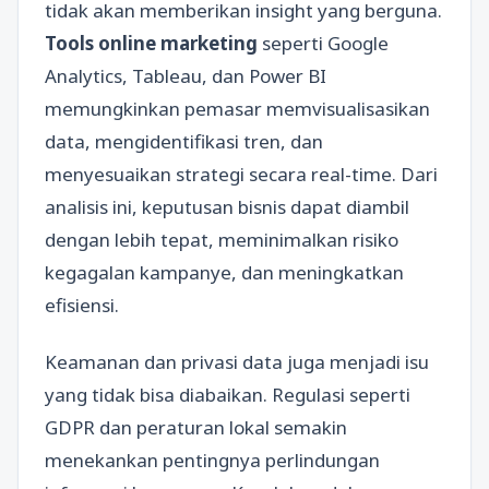
tidak akan memberikan insight yang berguna.
Tools online marketing
seperti Google
Analytics, Tableau, dan Power BI
memungkinkan pemasar memvisualisasikan
data, mengidentifikasi tren, dan
menyesuaikan strategi secara real-time. Dari
analisis ini, keputusan bisnis dapat diambil
dengan lebih tepat, meminimalkan risiko
kegagalan kampanye, dan meningkatkan
efisiensi.
Keamanan dan privasi data juga menjadi isu
yang tidak bisa diabaikan. Regulasi seperti
GDPR dan peraturan lokal semakin
menekankan pentingnya perlindungan