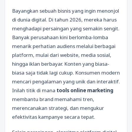
Bayangkan sebuah bisnis yang ingin menonjol
di dunia digital. Di tahun 2026, mereka harus
menghadapi persaingan yang semakin sengit.
Banyak perusahaan kini berlomba-lomba
menarik perhatian audiens melalui berbagai
platform, mulai dari website, media sosial,
hingga iklan berbayar. Konten yang biasa-
biasa saja tidak lagi cukup. Konsumen modern
mencari pengalaman yang unik dan interaktif.
Inilah titik di mana
tools online marketing
membantu brand memahami tren,
merencanakan strategi, dan mengukur
efektivitas kampanye secara tepat.