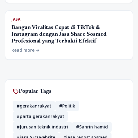
JASA
Bangun Viralitas Cepat di TikTok &
Instagram dengan Jasa Share Sosmed
Profesional yang Terbukti Efektif
Read more
arrow_forward
sell
Popular Tags
#gerakanrakyat
#Politik
#partaigerakanrakyat
#Jurusan teknik industri
#Sahrin hamid
#jasa SEO website
#jasa repost sosmed