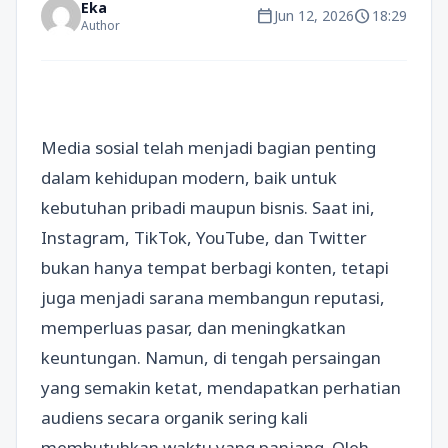
Eka
calendar_today
schedule
Jun 12, 2026
18:29
Author
Media sosial telah menjadi bagian penting
dalam kehidupan modern, baik untuk
kebutuhan pribadi maupun bisnis. Saat ini,
Instagram, TikTok, YouTube, dan Twitter
bukan hanya tempat berbagi konten, tetapi
juga menjadi sarana membangun reputasi,
memperluas pasar, dan meningkatkan
keuntungan. Namun, di tengah persaingan
yang semakin ketat, mendapatkan perhatian
audiens secara organik sering kali
membutuhkan waktu yang panjang. Oleh