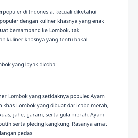
erpopuler di Indonesia, kecuali diketahui
populer dengan kuliner khasnya yang enak
 buat bersambang ke Lombok, tak
an kuliner khasnya yang tentu bakal
mbok yang layak dicoba:
liner Lombok yang setidaknya populer. Ayam
 khas Lombok yang dibuat dari cabe merah,
kuas, jahe, garam, serta gula merah. Ayam
utih serta plecing kangkung. Rasanya amat
idangan pedas.