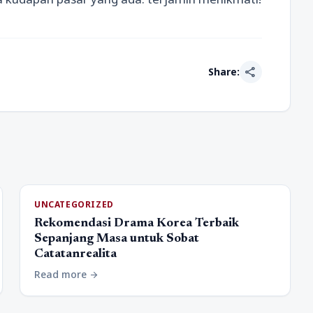
share
Share:
UNCATEGORIZED
Rekomendasi Drama Korea Terbaik
Sepanjang Masa untuk Sobat
Catatanrealita
Read more
arrow_forward