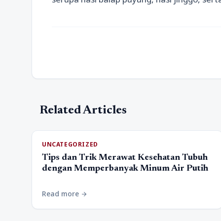
Related Articles
UNCATEGORIZED
Tips dan Trik Merawat Kesehatan Tubuh
dengan Memperbanyak Minum Air Putih
Read more
arrow_forward