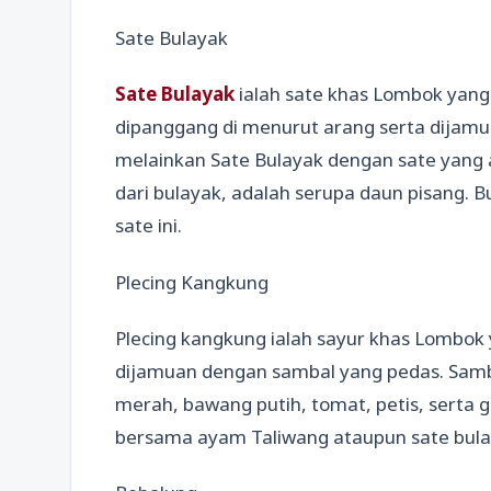
Sate Bulayak
Sate Bulayak
ialah sate khas Lombok yang
dipanggang di menurut arang serta dijamu
melainkan Sate Bulayak dengan sate yang
dari bulayak, adalah serupa daun pisang.
sate ini.
Plecing Kangkung
Plecing kangkung ialah sayur khas Lombok 
dijamuan dengan sambal yang pedas. Samba
merah, bawang putih, tomat, petis, serta
bersama ayam Taliwang ataupun sate bula