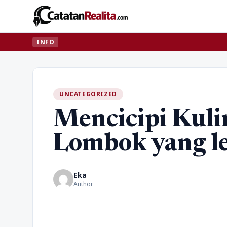
INFO
UNCATEGORIZED
Mencicipi Kuli
Lombok yang le
Eka
Author