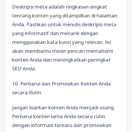
Deskripsi meta adalah ringkasan singkat
tentang konten yang ditampilkan di halaman
Anda. Pastikan untuk menulis deskripsi meta
yang informatif dan menarik dengan
menggunakan kata kunci yang relevan. Ini
akan membantu mesin pencari memahami
konten Anda dan meningkatkan peringkat
SEO Anda.
10. Perbarui dan Promosikan Konten Anda
secara Rutin
Jangan biarkan konten Anda menjadi usang.
Perbarui konten lama Anda secara rutin
dengan informasi terbaru dan promosikan