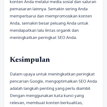
konten Anda melalui media sosial dan saluran
pemasaran lainnya. Semakin sering Anda
memperbarui dan mempromosikan konten
Anda, semakin besar peluang Anda untuk
mendapatkan lalu lintas organik dan
meningkatkan peringkat SEO Anda.
Kesimpulan
Dalam upaya untuk meningkatkan peringkat
pencarian Google, mengoptimalkan SEO Anda
adalah langkah penting yang perlu diambil.
Dengan menggunakan kata kunci yang
relevan, membuat konten berkualitas,