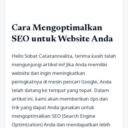
Cara Mengoptimalkan
SEO untuk Website Anda
Hello Sobat Catatanrealita, terima kasih telah
mengunjungi artikel ini! Jika Anda memiliki
website dan ingin meningkatkan
peringkatnya di mesin pencari Google, Anda
telah datang ke tempat yang tepat. Dalam
artikel ini, kami akan memberikan tips dan
trik yang dapat Anda gunakan untuk
mengoptimalkan SEO (Search Engine
Optimization) Anda dan mendapatkan lebih