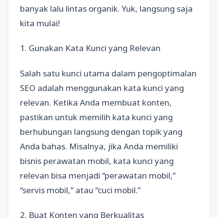
banyak lalu lintas organik. Yuk, langsung saja
kita mulai!
1. Gunakan Kata Kunci yang Relevan
Salah satu kunci utama dalam pengoptimalan
SEO adalah menggunakan kata kunci yang
relevan. Ketika Anda membuat konten,
pastikan untuk memilih kata kunci yang
berhubungan langsung dengan topik yang
Anda bahas. Misalnya, jika Anda memiliki
bisnis perawatan mobil, kata kunci yang
relevan bisa menjadi “perawatan mobil,”
“servis mobil,” atau “cuci mobil.”
2. Buat Konten yang Berkualitas