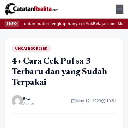
menu
u dan materi lengkap hanya di YukBelajar.com. Mulai langkah suks
INFO
UNCATEGORIZED
4+ Cara Cek Pul sa 3
Terbaru dan yang Sudah
Terpakai
Eka
calendar_today
schedule
May 12, 2023
10:51
Author