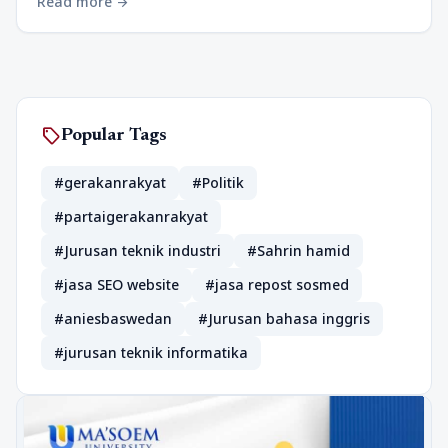
Read more
arrow_forward
sell
Popular Tags
#gerakanrakyat
#Politik
#partaigerakanrakyat
#Jurusan teknik industri
#Sahrin hamid
#jasa SEO website
#jasa repost sosmed
#aniesbaswedan
#Jurusan bahasa inggris
#jurusan teknik informatika