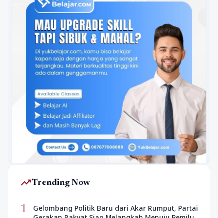
trending_up
Trending Now
1
Gelombang Politik Baru dari Akar Rumput, Partai
Gerakan Rakyat Siap Melangkah Menuju Pemilu