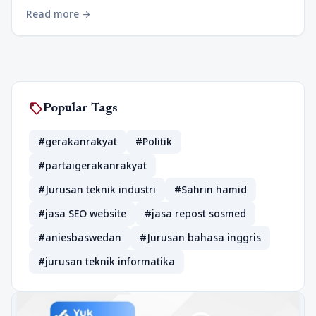
Read more
arrow_forward
sell
Popular Tags
#gerakanrakyat
#Politik
#partaigerakanrakyat
#Jurusan teknik industri
#Sahrin hamid
#jasa SEO website
#jasa repost sosmed
#aniesbaswedan
#Jurusan bahasa inggris
#jurusan teknik informatika