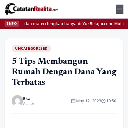
menu
u dan materi lengkap hanya di YukBelajar.com. Mulai langkah suks
INFO
UNCATEGORIZED
5 Tips Membangun
Rumah Dengan Dana Yang
Terbatas
Eka
calendar_today
schedule
May 12, 2023
10:50
Author