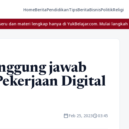
Home
Berita
Pendidikan
Tips
Berita
Bisnis
Politik
Religi
teri lengkap hanya di YukBelajar.com. Mulai langkah suksesmu hari
anggung jawab
Pekerjaan Digital
calendar_today
schedule
Feb 25, 2023
03:45