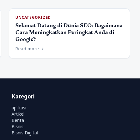
UNCATEGORIZED
Selamat Datang di Dunia SEO: Bagaimana
Cara Meningkatkan Peringkat Anda di
Google?
Read more
arrow_forward
Kategori
aplikasi
Artikel
Berita
Bisnis
Bisnis Digital