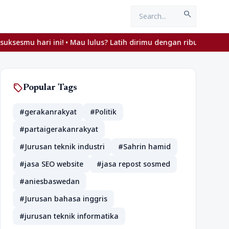
search
 ini! • Mau lulus? Latih dirimu dengan ribuan soal akurat di try
sell
Popular Tags
#gerakanrakyat
#Politik
#partaigerakanrakyat
#Jurusan teknik industri
#Sahrin hamid
#jasa SEO website
#jasa repost sosmed
#aniesbaswedan
#Jurusan bahasa inggris
#jurusan teknik informatika