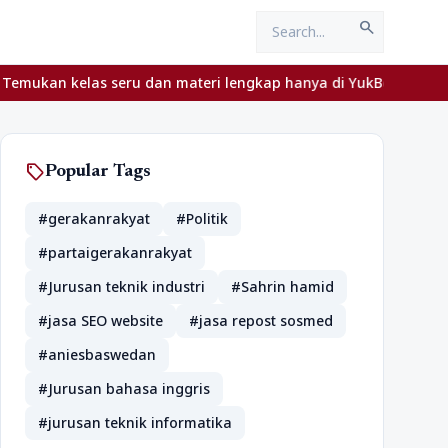
search
as seru dan materi lengkap hanya di YukBelajar.com. Mulai langka
sell
Popular Tags
#gerakanrakyat
#Politik
#partaigerakanrakyat
#Jurusan teknik industri
#Sahrin hamid
#jasa SEO website
#jasa repost sosmed
#aniesbaswedan
#Jurusan bahasa inggris
#jurusan teknik informatika