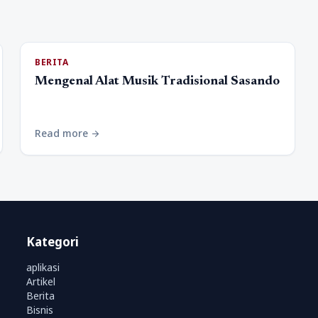
BERITA
Mengenal Alat Musik Tradisional Sasando
Read more
arrow_forward
Kategori
aplikasi
Artikel
Berita
Bisnis