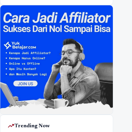
trending_up
Trending Now