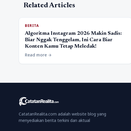
Related Articles
BERITA
Algoritma Instagram 2026 Makin Sadis:
Biar Nggak Tenggelam, Ini Cara Biar
Konten Kamu Tetap Meledak!
Read more
arrow_forward
CatatanRealita.com adalah website blog yang
menyediakan berita terkini dan aktual