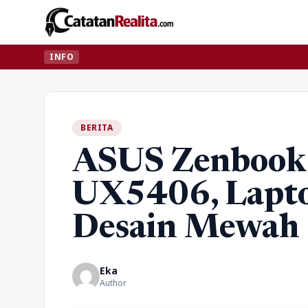
INFO
BERITA
ASUS Zenbook
UX5406, Lapto
Desain Mewah
Eka
Author