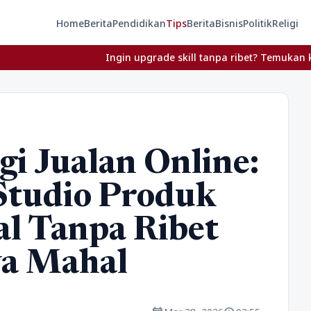
Home
Berita
Pendidikan
Tips
Berita
Bisnis
Politik
Religi
Ingin upgrade skill tanpa ribet? Temukan kelas seru dan ma
gi Jualan Online:
Studio Produk
al Tanpa Ribet
ya Mahal