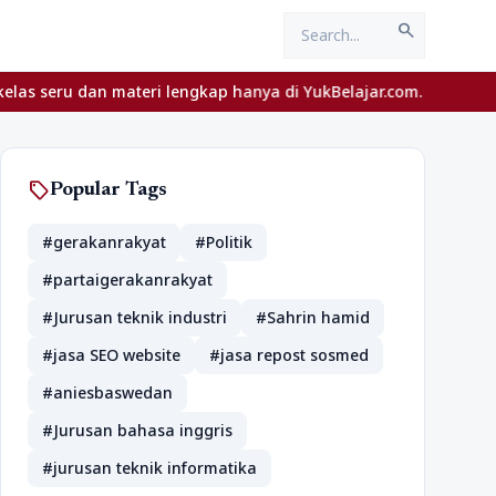
search
teri lengkap hanya di YukBelajar.com. Mulai langkah suksesmu har
sell
Popular Tags
#gerakanrakyat
#Politik
#partaigerakanrakyat
#Jurusan teknik industri
#Sahrin hamid
#jasa SEO website
#jasa repost sosmed
#aniesbaswedan
#Jurusan bahasa inggris
#jurusan teknik informatika