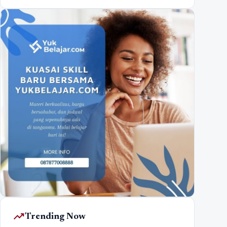
trending_up
Trending Now