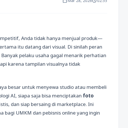
calendar_today
schedule
Mar 28, 2026
02:55
petitif, Anda tidak hanya menjual produk—
ama itu datang dari visual. Di sinilah peran
. Banyak pelaku usaha gagal menarik perhatian
pi karena tampilan visualnya tidak
biaya besar untuk menyewa studio atau membeli
ogi AI, siapa saja bisa menciptakan
foto
stis, dan siap bersaing di marketplace. Ini
ma bagi UMKM dan pebisnis online yang ingin