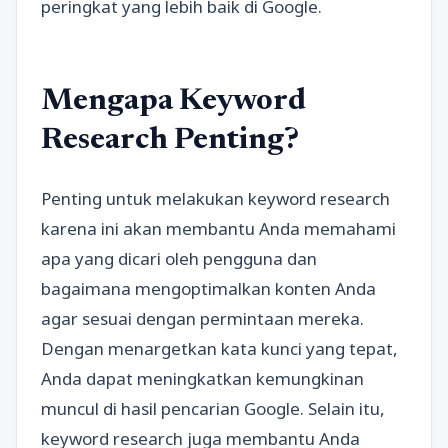
peringkat yang lebih baik di Google.
Mengapa Keyword
Research Penting?
Penting untuk melakukan keyword research
karena ini akan membantu Anda memahami
apa yang dicari oleh pengguna dan
bagaimana mengoptimalkan konten Anda
agar sesuai dengan permintaan mereka.
Dengan menargetkan kata kunci yang tepat,
Anda dapat meningkatkan kemungkinan
muncul di hasil pencarian Google. Selain itu,
keyword research juga membantu Anda