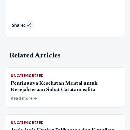
share
Share:
Related Articles
UNCATEGORIZED
Pentingnya Kesehatan Mental untuk
Kesejahteraan Sobat Catatanrealita
Read more
arrow_forward
UNCATEGORIZED