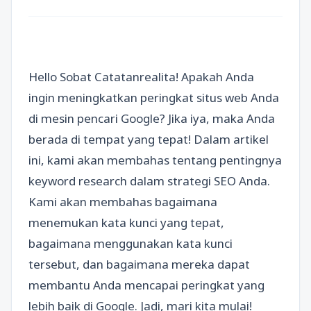
Hello Sobat Catatanrealita! Apakah Anda
ingin meningkatkan peringkat situs web Anda
di mesin pencari Google? Jika iya, maka Anda
berada di tempat yang tepat! Dalam artikel
ini, kami akan membahas tentang pentingnya
keyword research dalam strategi SEO Anda.
Kami akan membahas bagaimana
menemukan kata kunci yang tepat,
bagaimana menggunakan kata kunci
tersebut, dan bagaimana mereka dapat
membantu Anda mencapai peringkat yang
lebih baik di Google. Jadi, mari kita mulai!