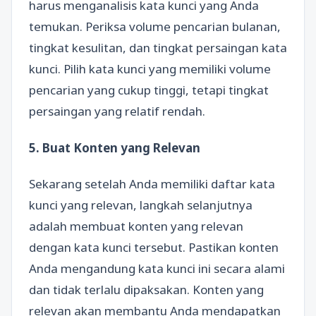
harus menganalisis kata kunci yang Anda
temukan. Periksa volume pencarian bulanan,
tingkat kesulitan, dan tingkat persaingan kata
kunci. Pilih kata kunci yang memiliki volume
pencarian yang cukup tinggi, tetapi tingkat
persaingan yang relatif rendah.
5. Buat Konten yang Relevan
Sekarang setelah Anda memiliki daftar kata
kunci yang relevan, langkah selanjutnya
adalah membuat konten yang relevan
dengan kata kunci tersebut. Pastikan konten
Anda mengandung kata kunci ini secara alami
dan tidak terlalu dipaksakan. Konten yang
relevan akan membantu Anda mendapatkan