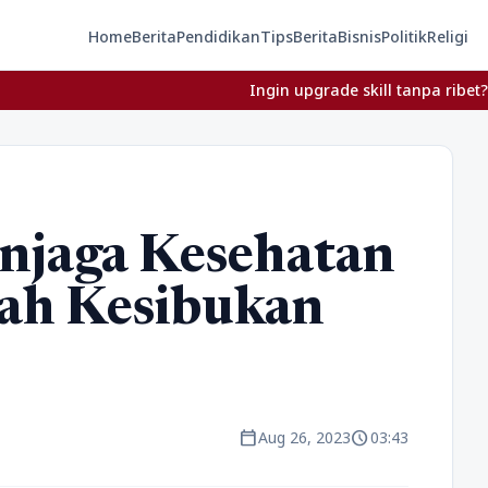
Home
Berita
Pendidikan
Tips
Berita
Bisnis
Politik
Religi
Ingin upgrade skill tanpa ribet? Temukan kelas
njaga Kesehatan
gah Kesibukan
calendar_today
schedule
Aug 26, 2023
03:43