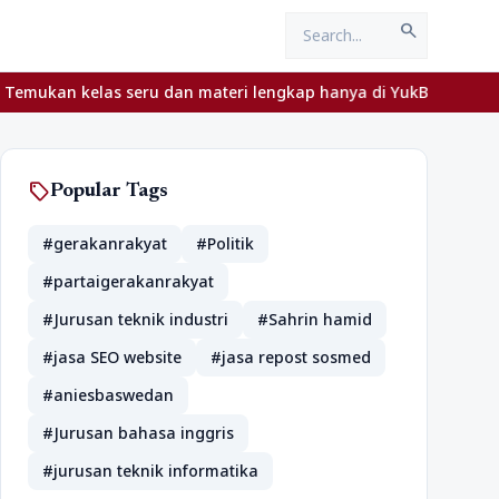
search
 seru dan materi lengkap hanya di YukBelajar.com. Mulai langkah 
sell
Popular Tags
#gerakanrakyat
#Politik
#partaigerakanrakyat
#Jurusan teknik industri
#Sahrin hamid
#jasa SEO website
#jasa repost sosmed
#aniesbaswedan
#Jurusan bahasa inggris
#jurusan teknik informatika