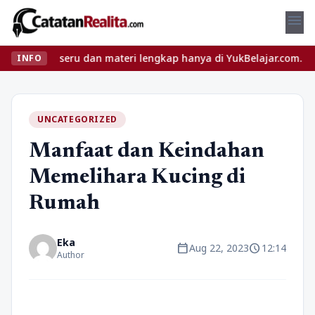
menu
as seru dan materi lengkap hanya di YukBelajar.com. Mulai langka
INFO
UNCATEGORIZED
Manfaat dan Keindahan
Memelihara Kucing di
Rumah
Eka
calendar_today
schedule
Aug 22, 2023
12:14
Author