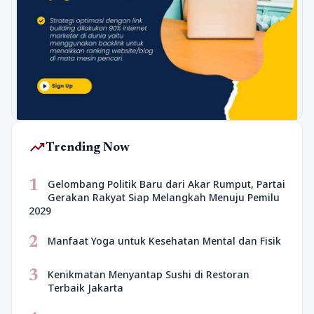
trending_up
Trending Now
1
Gelombang Politik Baru dari Akar Rumput, Partai
Gerakan Rakyat Siap Melangkah Menuju Pemilu
2029
2
Manfaat Yoga untuk Kesehatan Mental dan Fisik
3
Kenikmatan Menyantap Sushi di Restoran
Terbaik Jakarta