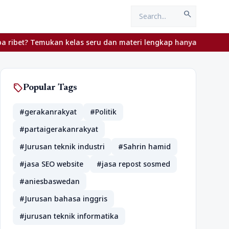
search
Temukan kelas seru dan materi lengkap hanya di YukBelajar.com. M
sell
Popular Tags
#gerakanrakyat
#Politik
#partaigerakanrakyat
#Jurusan teknik industri
#Sahrin hamid
#jasa SEO website
#jasa repost sosmed
#aniesbaswedan
#Jurusan bahasa inggris
#jurusan teknik informatika