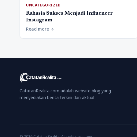
UNCATEGORIZED
Rahasia Sukses Menjadi Influencer
Instagram
Read more
arrow_forward
CatatanRealita.com adalah website blog yang
menyediakan berita terkini dan aktual
© 2026 Catatan Realita. All rights reserved.