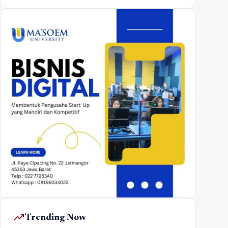
trending_up
Trending Now