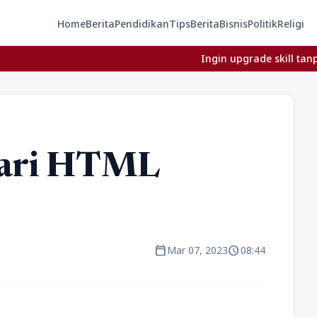
Home
Berita
Pendidikan
Tips
Berita
Bisnis
Politik
Religi
Ingin upgrade skill tanpa ribet? 
jari HTML
calendar_today
schedule
Mar 07, 2023
08:44