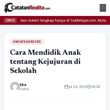
menu
eru dan materi lengkap hanya di YukBelajar.com. Mulai langkah su
INFO
UNCATEGORIZED
Cara Mendidik Anak
tentang Kejujuran di
Sekolah
Eka
calendar_today
schedule
Jul 24, 2023
09:26
Author