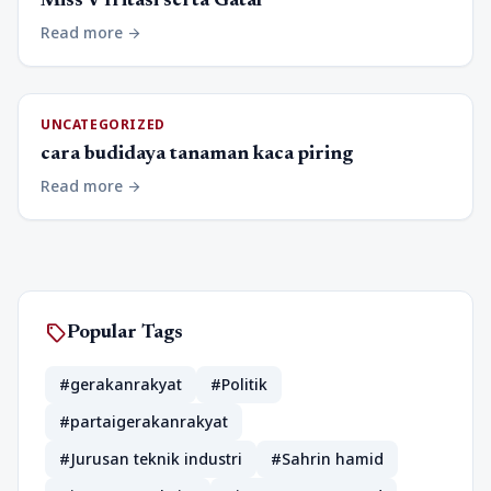
Miss V Iritasi serta Gatal
Read more
arrow_forward
UNCATEGORIZED
cara budidaya tanaman kaca piring
Read more
arrow_forward
sell
Popular Tags
#gerakanrakyat
#Politik
#partaigerakanrakyat
#Jurusan teknik industri
#Sahrin hamid