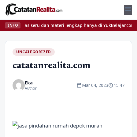
menu
las seru dan materi lengkap hanya di YukBelajar.com. Mulai langk
INFO
UNCATEGORIZED
catatanrealita.com
Eka
calendar_today
schedule
Mar 04, 2023
15:47
Author