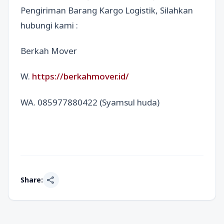
Pengiriman Barang Kargo Logistik, Silahkan
hubungi kami :
Berkah Mover
W.
https://berkahmover.id/
WA. 085977880422 (Syamsul huda)
share
Share: