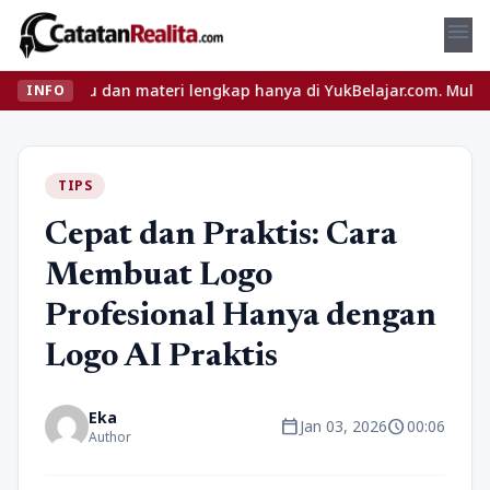
menu
eru dan materi lengkap hanya di YukBelajar.com. Mulai langkah su
INFO
TIPS
Cepat dan Praktis: Cara
Membuat Logo
Profesional Hanya dengan
Logo AI Praktis
Eka
calendar_today
schedule
Jan 03, 2026
00:06
Author