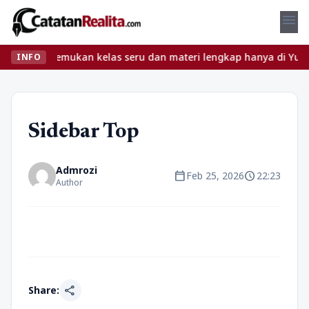
menu
 ribet? Temukan kelas seru dan materi lengkap hanya di YukBelaja
INFO
Sidebar Top
Admrozi
calendar_today
schedule
Feb 25, 2026
22:23
Author
share
Share: