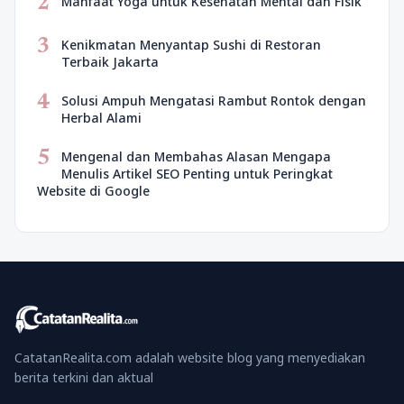
2
Manfaat Yoga untuk Kesehatan Mental dan Fisik
3
Kenikmatan Menyantap Sushi di Restoran
Terbaik Jakarta
4
Solusi Ampuh Mengatasi Rambut Rontok dengan
Herbal Alami
5
Mengenal dan Membahas Alasan Mengapa
Menulis Artikel SEO Penting untuk Peringkat
Website di Google
CatatanRealita.com adalah website blog yang menyediakan
berita terkini dan aktual