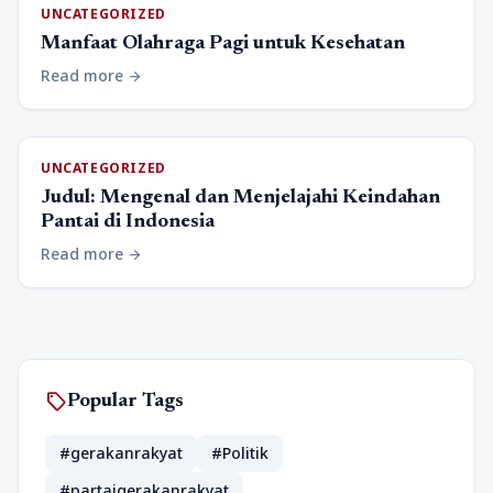
UNCATEGORIZED
Manfaat Olahraga Pagi untuk Kesehatan
Read more
arrow_forward
UNCATEGORIZED
Judul: Mengenal dan Menjelajahi Keindahan
Pantai di Indonesia
Read more
arrow_forward
sell
Popular Tags
#gerakanrakyat
#Politik
#partaigerakanrakyat