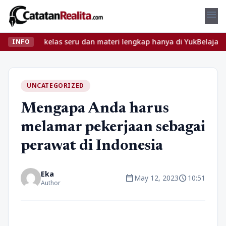
menu
ukan kelas seru dan materi lengkap hanya di YukBelajar.com. Mula
INFO
UNCATEGORIZED
Mengapa Anda harus
melamar pekerjaan sebagai
perawat di Indonesia
Eka
calendar_today
schedule
May 12, 2023
10:51
Author