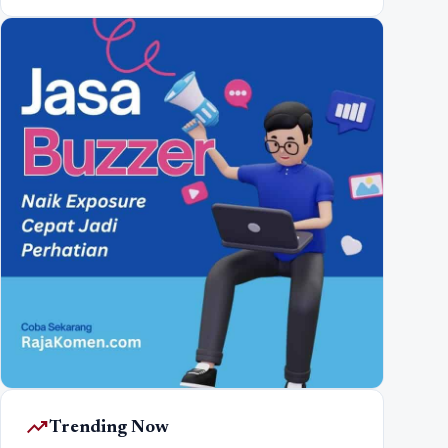
trending_up
Trending Now