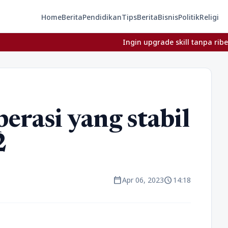
Home
Berita
Pendidikan
Tips
Berita
Bisnis
Politik
Religi
Ingin upgrade skill tanpa ribet? Temukan 
erasi yang stabil
2
calendar_today
schedule
Apr 06, 2023
14:18