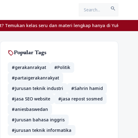
search
kelas seru dan materi lengkap hanya di YukBelajar.com. Mulai lan
sell
Popular Tags
#gerakanrakyat
#Politik
#partaigerakanrakyat
#Jurusan teknik industri
#Sahrin hamid
#jasa SEO website
#jasa repost sosmed
#aniesbaswedan
#Jurusan bahasa inggris
#jurusan teknik informatika