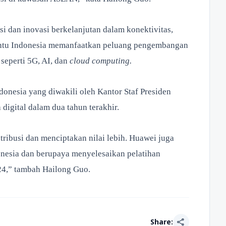
 dan inovasi berkelanjutan dalam konektivitas,
ntu Indonesia memanfaatkan peluang pengembangan
seperti 5G, AI, dan
cloud computing.
onesia yang diwakili oleh Kantor Staf Presiden
 digital dalam dua tahun terakhir.
ribusi dan menciptakan nilai lebih. Huawei juga
onesia dan berupaya menyelesaikan pelatihan
2024,” tambah Hailong Guo.
share
Share: