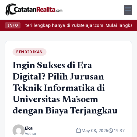
menu
i lengkap hanya di YukBelajar.com. Mulai langkah suksesmu hari i
INFO
PENDIDIKAN
Ingin Sukses di Era
Digital? Pilih Jurusan
Teknik Informatika di
Universitas Ma’soem
dengan Biaya Terjangkau
Eka
calendar_today
schedule
May 08, 2026
19:37
Author