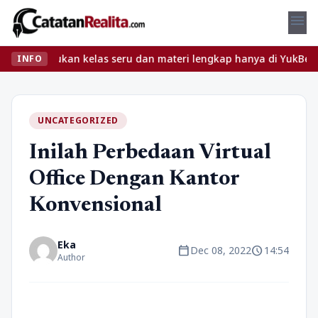
menu
t? Temukan kelas seru dan materi lengkap hanya di YukBelajar.com
INFO
UNCATEGORIZED
Inilah Perbedaan Virtual
Office Dengan Kantor
Konvensional
Eka
calendar_today
schedule
Dec 08, 2022
14:54
Author