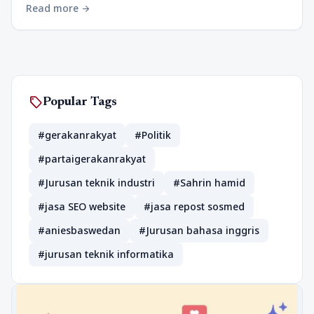
Read more
arrow_forward
sell
Popular Tags
#gerakanrakyat
#Politik
#partaigerakanrakyat
#Jurusan teknik industri
#Sahrin hamid
#jasa SEO website
#jasa repost sosmed
#aniesbaswedan
#Jurusan bahasa inggris
#jurusan teknik informatika