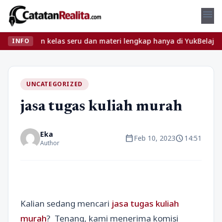
menu
emukan kelas seru dan materi lengkap hanya di YukBelajar.com. Mu
INFO
UNCATEGORIZED
jasa tugas kuliah murah
Eka
calendar_today
schedule
Feb 10, 2023
14:51
Author
Kalian sedang mencari
jasa tugas kuliah
murah
? Tenang, kami menerima komisi