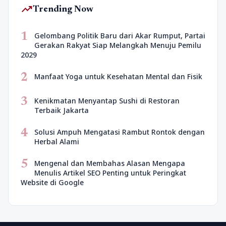
trending_up
Trending Now
1
Gelombang Politik Baru dari Akar Rumput, Partai
Gerakan Rakyat Siap Melangkah Menuju Pemilu
2029
2
Manfaat Yoga untuk Kesehatan Mental dan Fisik
3
Kenikmatan Menyantap Sushi di Restoran
Terbaik Jakarta
4
Solusi Ampuh Mengatasi Rambut Rontok dengan
Herbal Alami
5
Mengenal dan Membahas Alasan Mengapa
Menulis Artikel SEO Penting untuk Peringkat
Website di Google