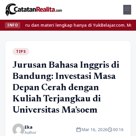
menu
seru dan materi lengkap hanya di YukBelajar.com. Mulai langkah su
INFO
TIPS
Jurusan Bahasa Inggris di
Bandung: Investasi Masa
Depan Cerah dengan
Kuliah Terjangkau di
Universitas Ma’soem
Eka
calendar_today
schedule
Mar 16, 2026
00:16
Author