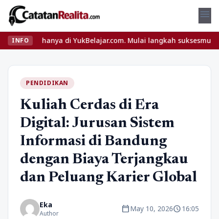
menu
ap hanya di YukBelajar.com. Mulai langkah suksesmu hari ini! • M
INFO
PENDIDIKAN
Kuliah Cerdas di Era
Digital: Jurusan Sistem
Informasi di Bandung
dengan Biaya Terjangkau
dan Peluang Karier Global
Eka
calendar_today
schedule
May 10, 2026
16:05
Author