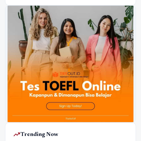
trending_up
Trending Now