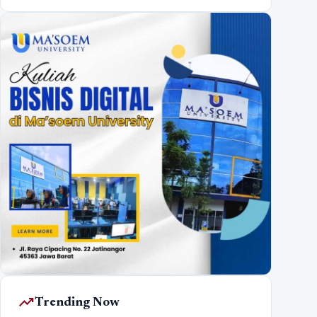
trending_up
Trending Now