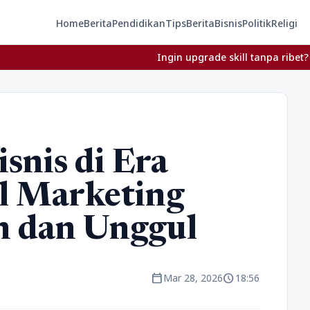
Home
Berita
Pendidikan
Tips
Berita
Bisnis
Politik
Religi
Ingin upgrade skill tanpa ribet? Temukan kela
snis di Era
al Marketing
n dan Unggul
calendar_today
schedule
Mar 28, 2026
18:56