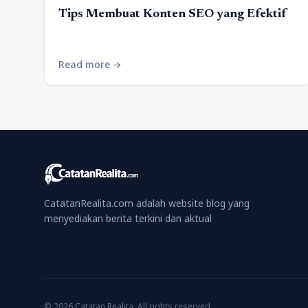
Tips Membuat Konten SEO yang Efektif
Read more
arrow_forward
CatatanRealita.com adalah website blog yang
menyediakan berita terkini dan aktual
© 2026 Catatan Realita. All rights reserved.