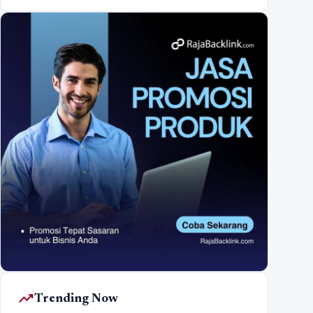
trending_up
Trending Now