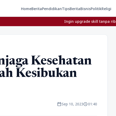
Home
Berita
Pendidikan
Tips
Berita
Bisnis
Politik
Religi
Ingin upgrade skill tanpa ribet? Temukan 
njaga Kesehatan
gah Kesibukan
calendar_today
schedule
Sep 10, 2023
01:40