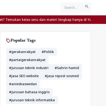
search
kelas seru dan materi lengkap hanya di YukBelajar.com. Mulai lan
sell
Popular Tags
#gerakanrakyat
#Politik
#partaigerakanrakyat
#Jurusan teknik industri
#Sahrin hamid
#jasa SEO website
#jasa repost sosmed
#aniesbaswedan
#Jurusan bahasa inggris
#jurusan teknik informatika